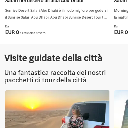
Safari nel deserto all'alba Abu Dhabi
Safari
Sunrise Desert Safari Abu Dhabi è il modo migliore per godersi
Morning 
il Sunrise Safari Abu Dhabi. Abu Dhabi Sunrise Desert Tour ti
la matti
consente di vivere la maestosa mattinata con questo esclusivo
Safari p
Da
Da
tour all'alba nel deserto di Abu Dhabi.
rinfresc
EUR 0
EUR 0
/ Trasporto privato
Visite guidate della città
Una fantastica raccolta dei nostri
pacchetti di tour della città