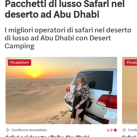
Pacchetti di lusso Safari nel
deserto ad Abu Dhabi
I migliori operatori di safari nel deserto
di lusso ad Abu Dhabi con Desert
Camping
Più popolare
Più po
Conferma immediata
4.9
Conf