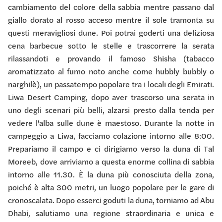
cambiamento del colore della sabbia mentre passano dal
giallo dorato al rosso acceso mentre il sole tramonta su
questi meravigliosi dune. Poi potrai goderti una deliziosa
cena barbecue sotto le stelle e trascorrere la serata
rilassandoti e provando il famoso Shisha (tabacco
aromatizzato al fumo noto anche come hubbly bubbly o
narghilè), un passatempo popolare tra i locali degli Emirati.
Liwa Desert Camping, dopo aver trascorso una serata in
uno degli scenari più belli, alzarsi presto dalla tenda per
vedere l'alba sulle dune è maestoso. Durante la notte in
campeggio a Liwa, facciamo colazione intorno alle 8:00.
Prepariamo il campo e ci dirigiamo verso la duna di Tal
Moreeb, dove arriviamo a questa enorme collina di sabbia
intorno alle 11.30. È la duna più conosciuta della zona,
poiché è alta 300 metri, un luogo popolare per le gare di
cronoscalata. Dopo esserci goduti la duna, torniamo ad Abu
Dhabi, salutiamo una regione straordinaria e unica e