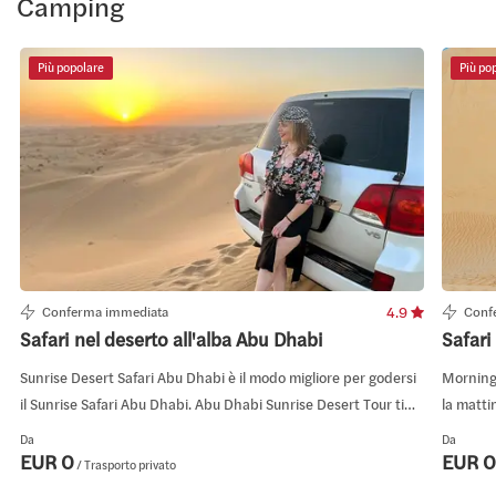
Camping
Più popolare
Più po
Conferma immediata
4.9
Conf
Safari nel deserto all'alba Abu Dhabi
Safari
Sunrise Desert Safari Abu Dhabi è il modo migliore per godersi
Morning 
il Sunrise Safari Abu Dhabi. Abu Dhabi Sunrise Desert Tour ti
la matti
consente di vivere la maestosa mattinata con questo esclusivo
Safari p
Da
Da
tour all'alba nel deserto di Abu Dhabi.
rinfresc
EUR 0
EUR 0
/ Trasporto privato