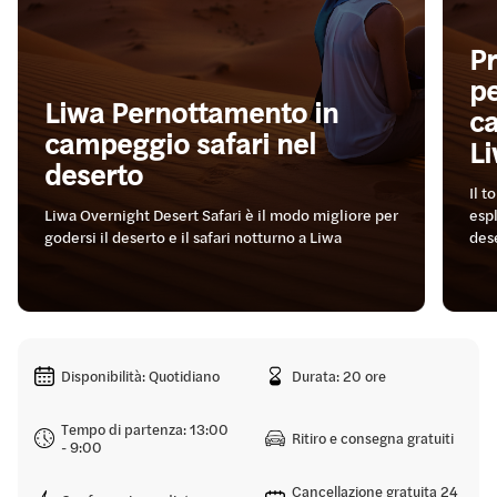
Pr
p
Liwa Pernottamento in
ca
campeggio safari nel
L
deserto
Il t
Liwa Overnight Desert Safari è il modo migliore per
espl
godersi il deserto e il safari notturno a Liwa
dese
Disponibilità: Quotidiano
Durata: 20 ore
Tempo di partenza: 13:00
Ritiro e consegna gratuiti
- 9:00
Cancellazione gratuita 24