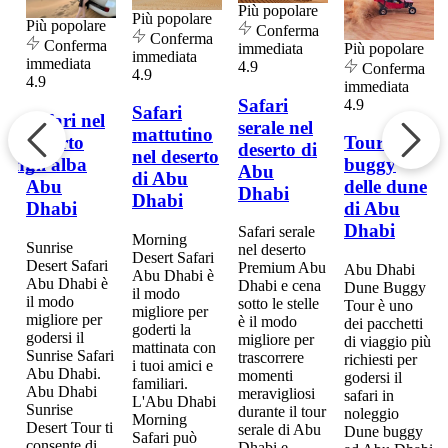
Più popolare
Più popolare
Più popolare
Conferma
Conferma
Conferma
Più popolare
immediata
immediata
immediata
4.9
a
Conferma
4.9
4.9
immediata
Safari
4.9
Safari
Safari nel
serale nel
mattutino
deserto
Tour in
deserto di
nel deserto
all'alba
ding
buggy
Abu
di Abu
Abu
delle dune
Dhabi
Dhabi
Dhabi
di Abu
Dhabi
Safari serale
Morning
Sunrise
nel deserto
Desert Safari
Desert Safari
g
Premium Abu
Abu Dhabi
Abu Dhabi è
Abu Dhabi è
bi
Dhabi e cena
Dune Buggy
il modo
il modo
sotto le stelle
Tour è uno
migliore per
migliore per
a
è il modo
dei pacchetti
goderti la
godersi il
migliore per
di viaggio più
mattinata con
Sunrise Safari
e
trascorrere
richiesti per
i tuoi amici e
Abu Dhabi.
bi
momenti
godersi il
familiari.
Abu Dhabi
e
meravigliosi
safari in
L'Abu Dhabi
Sunrise
o
durante il tour
noleggio
Morning
Desert Tour ti
e
serale di Abu
Dune buggy
Safari può
consente di
g
Dhabi e