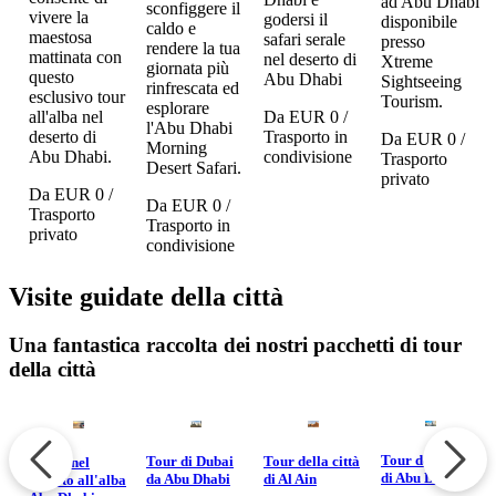
ad Abu Dhabi
sconfiggere il
vivere la
el
godersi il
disponibile
caldo e
maestosa
safari serale
presso
rendere la tua
mattinata con
ur
nel deserto di
Xtreme
giornata più
questo
Abu Dhabi
Sightseeing
rinfrescata ed
esclusivo tour
g
Tourism.
esplorare
all'alba nel
bi
Da
EUR 0
/
l'Abu Dhabi
deserto di
Trasporto in
Da
EUR 0
/
Morning
Abu Dhabi.
condivisione
Trasporto
Desert Safari.
privato
Da
EUR 0
/
Da
EUR 0
/
Trasporto
Trasporto in
privato
condivisione
Visite guidate della città
Una fantastica raccolta dei nostri pacchetti di tour
della città
Tour della città
Tour della città
Tour di Dubai
Safari nel
di Abu Dhabi
di Al Ain
da Abu Dhabi
deserto all'alba